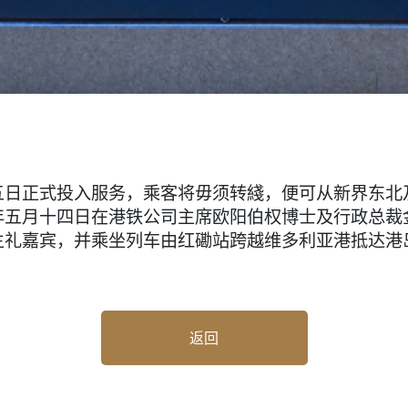
五日正式投入服务，乘客将毋须转綫，便可从新界东北
年五月十四日在港铁公司主席欧阳伯权博士及行政总裁
主礼嘉宾，并乘坐列车由红磡站跨越维多利亚港抵达港
返回