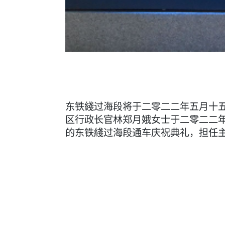
东铁綫过海段将于二零二二年五月十
区行政长官林郑月娥女士于二零二二
的东铁綫过海段通车庆祝典礼，担任