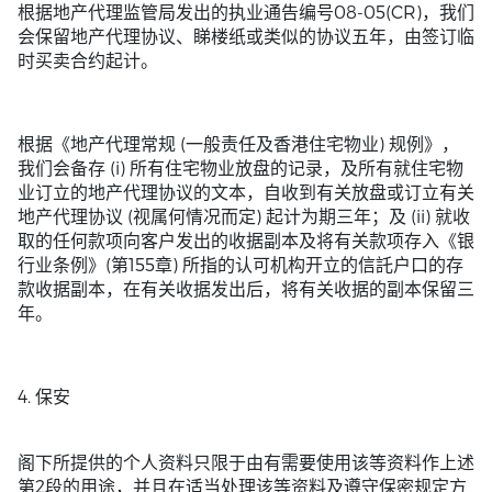
根据地产代理监管局发出的执业通告编号08-05(CR)，我们
会保留地产代理协议、睇楼纸或类似的协议五年，由签订临
时买卖合约起计。
根据《地产代理常规 (一般责任及香港住宅物业) 规例》，
我们会备存 (i) 所有住宅物业放盘的记录，及所有就住宅物
业订立的地产代理协议的文本，自收到有关放盘或订立有关
地产代理协议 (视属何情况而定) 起计为期三年；及 (ii) 就收
取的任何款项向客户发出的收据副本及将有关款项存入《银
行业条例》(第155章) 所指的认可机构开立的信託户口的存
款收据副本，在有关收据发出后，将有关收据的副本保留三
年。
4. 保安
阁下所提供的个人资料只限于由有需要使用该等资料作上述
第2段的用途，并且在适当处理该等资料及遵守保密规定方